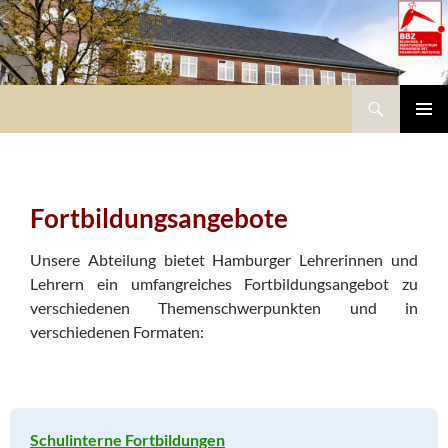
Zum
Inhalt
springen
Suchen
BBZ – Bildungs- und Beratungszentrum Pädagogik bei Krankheit/Autismus
PRIMÄR
MENÜ
Fortbildungsangebote
Unsere Abteilung bietet Hamburger Lehrerinnen und
Lehrern ein umfangreiches Fortbildungsangebot zu
verschiedenen Themenschwerpunkten und in
verschiedenen Formaten:
Schulinterne Fortbildungen